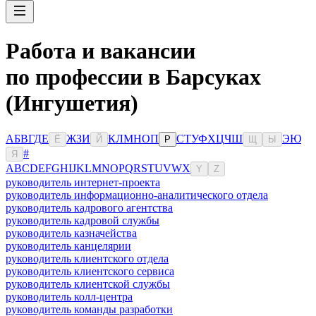
Работа и вакансии
по профессии в Барсуках
(Ингушетия)
А
Б
В
Г
Д
Е
Ж
З
И
К
Л
М
Н
О
П
С
Т
У
Ф
Х
Ц
Ч
Ш
Э
Ю
Ё
Й
Р
Щ
Ы
#
Я
A
B
C
D
E
F
G
H
I
J
K
L
M
N
O
P
Q
R
S
T
U
V
W
X
Y
Z
руководитель интернет-проекта
руководитель информационно-аналитического отдела
руководитель кадрового агентства
руководитель кадровой службы
руководитель казначейства
руководитель канцелярии
руководитель клиентского отдела
руководитель клиентского сервиса
руководитель клиентской службы
руководитель колл-центра
руководитель команды разработки