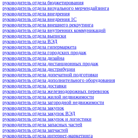
руководитель отдела бюджетирования
руководитель отдела визуального мерчендайзинга
руководитель отдела внедрения
руководитель отдела внедрения 1С
руководитель отдела внешнего рекрутинга
руководитель отдела внутренних коммуникаций
руководитель отдела выписки
руководитель отдела ВЭД
руководитель отдела гипермаркета
руководитель отдела городских продаж
руководитель отдела дизайна
руководитель отдела дистанционных продаж
руководитель отдела дистрибуции
руководитель отдела допечатной подготовки
руководитель отдела дополнительного оборудования
руководитель отдела доставки
руководитель отдела железнодорожных перевозок
руководитель отдела жилой недвижимости
руководитель отдела загородной недвижимости
руководитель отдела закупок
руководитель отдела закупок ВЭД
руководитель отдела закупок и логистики
руководитель отдела запасных частей
руководитель отдела запчастей
руководитель отдела интернет-маркетинга