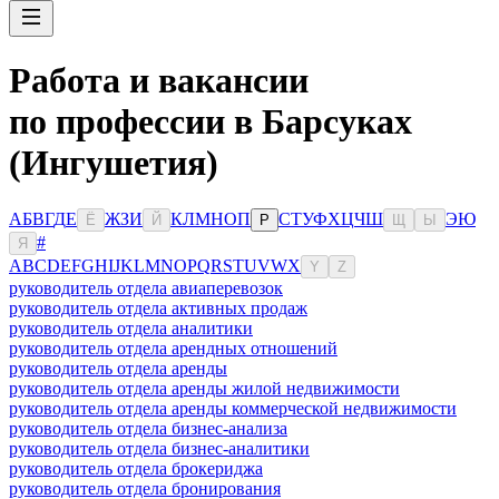
Работа и вакансии
по профессии в Барсуках
(Ингушетия)
А
Б
В
Г
Д
Е
Ж
З
И
К
Л
М
Н
О
П
С
Т
У
Ф
Х
Ц
Ч
Ш
Э
Ю
Ё
Й
Р
Щ
Ы
#
Я
A
B
C
D
E
F
G
H
I
J
K
L
M
N
O
P
Q
R
S
T
U
V
W
X
Y
Z
руководитель отдела авиаперевозок
руководитель отдела активных продаж
руководитель отдела аналитики
руководитель отдела арендных отношений
руководитель отдела аренды
руководитель отдела аренды жилой недвижимости
руководитель отдела аренды коммерческой недвижимости
руководитель отдела бизнес-анализа
руководитель отдела бизнес-аналитики
руководитель отдела брокериджа
руководитель отдела бронирования