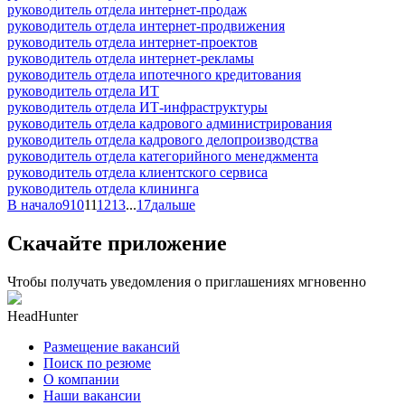
руководитель отдела интернет-продаж
руководитель отдела интернет-продвижения
руководитель отдела интернет-проектов
руководитель отдела интернет-рекламы
руководитель отдела ипотечного кредитования
руководитель отдела ИТ
руководитель отдела ИТ-инфраструктуры
руководитель отдела кадрового администрирования
руководитель отдела кадрового делопроизводства
руководитель отдела категорийного менеджмента
руководитель отдела клиентского сервиса
руководитель отдела клининга
В начало
9
10
11
12
13
...
17
дальше
Скачайте приложение
Чтобы получать уведомления о приглашениях мгновенно
HeadHunter
Размещение вакансий
Поиск по резюме
О компании
Наши вакансии