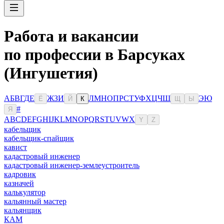
Работа и вакансии
по профессии в Барсуках
(Ингушетия)
А
Б
В
Г
Д
Е
Ж
З
И
Л
М
Н
О
П
Р
С
Т
У
Ф
Х
Ц
Ч
Ш
Э
Ю
Ё
Й
К
Щ
Ы
#
Я
A
B
C
D
E
F
G
H
I
J
K
L
M
N
O
P
Q
R
S
T
U
V
W
X
Y
Z
кабельщик
кабельщик-спайщик
кавист
кадастровый инженер
кадастровый инженер-землеустроитель
кадровик
казначей
калькулятор
кальянный мастер
кальянщик
КАМ