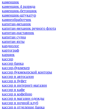
каменщик
каменщик 4 разряда
каменщик-бетонщик
каменщик-штукатур
камнеобработчик
капитан-механик
капитан-механик речного флота
капитан-наставник
капитан судна
капитан яхты
кардиолог
картограф
карщик
кассир
кассир банка
кассир-букмекер
кассир букмекерской конторы
кассир в автосалон
кассир в буфет
кассир в интернет-магазин
кассир в кафе
кассир в кофейню
кассир в магазин одежды
кассир в ночной клуб
кассир в отделение банка