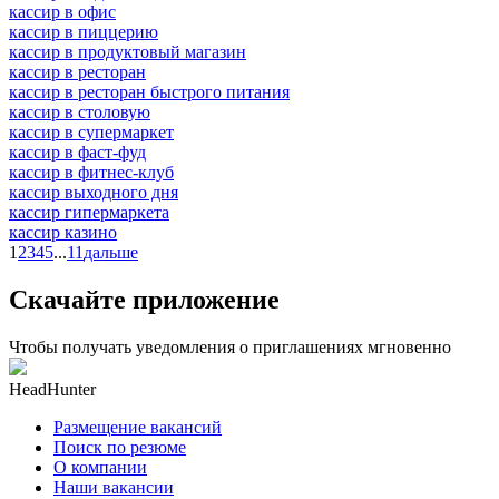
кассир в офис
кассир в пиццерию
кассир в продуктовый магазин
кассир в ресторан
кассир в ресторан быстрого питания
кассир в столовую
кассир в супермаркет
кассир в фаст-фуд
кассир в фитнес-клуб
кассир выходного дня
кассир гипермаркета
кассир казино
1
2
3
4
5
...
11
дальше
Скачайте приложение
Чтобы получать уведомления о приглашениях мгновенно
HeadHunter
Размещение вакансий
Поиск по резюме
О компании
Наши вакансии