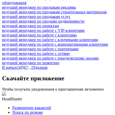
оборудования
ведущий менеджер по продажам рекламы
ведущий менеджер по продажам строительных материалов
ведущий менеджер по продажам услуг
ведущий менеджер по продаже недвижимости
ведущий менеджер по проектам
ведущий менеджер по работе с VIP-клиентами
ведущий менеджер по работе с клиентами
ведущий менеджер по работе с ключевыми клиентами
ведущий менеджер по работе с корпоративными клиентами
ведущий менеджер по работе с партнерами
ведущий менеджер по работе с сетями
ведущий менеджер по работе с юридическими лицами
ведущий менеджер по развитию
В начало
3
4
5
6
7
...
19
дальше
Скачайте приложение
Чтобы получать уведомления о приглашениях мгновенно
HeadHunter
Размещение вакансий
Поиск по резюме