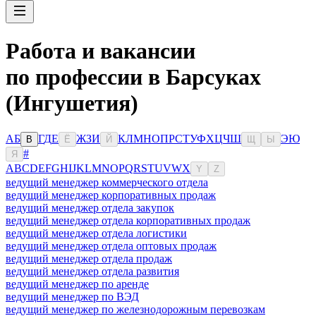
Работа и вакансии
по профессии в Барсуках
(Ингушетия)
А
Б
Г
Д
Е
Ж
З
И
К
Л
М
Н
О
П
Р
С
Т
У
Ф
Х
Ц
Ч
Ш
Э
Ю
В
Ё
Й
Щ
Ы
#
Я
A
B
C
D
E
F
G
H
I
J
K
L
M
N
O
P
Q
R
S
T
U
V
W
X
Y
Z
ведущий менеджер коммерческого отдела
ведущий менеджер корпоративных продаж
ведущий менеджер отдела закупок
ведущий менеджер отдела корпоративных продаж
ведущий менеджер отдела логистики
ведущий менеджер отдела оптовых продаж
ведущий менеджер отдела продаж
ведущий менеджер отдела развития
ведущий менеджер по аренде
ведущий менеджер по ВЭД
ведущий менеджер по железнодорожным перевозкам