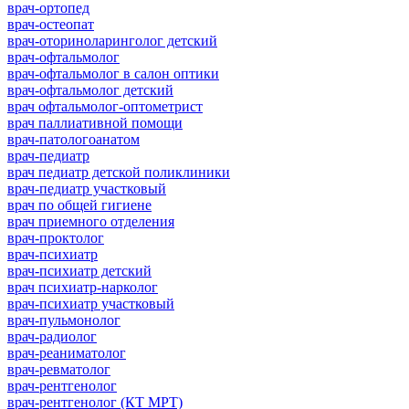
врач-ортопед
врач-остеопат
врач-оториноларинголог детский
врач-офтальмолог
врач-офтальмолог в салон оптики
врач-офтальмолог детский
врач офтальмолог-оптометрист
врач паллиативной помощи
врач-патологоанатом
врач-педиатр
врач педиатр детской поликлиники
врач-педиатр участковый
врач по общей гигиене
врач приемного отделения
врач-проктолог
врач-психиатр
врач-психиатр детский
врач психиатр-нарколог
врач-психиатр участковый
врач-пульмонолог
врач-радиолог
врач-реаниматолог
врач-ревматолог
врач-рентгенолог
врач-рентгенолог (КТ МРТ)