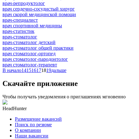
врач-репродуктолог
врач сердечно-сосудистый хирург
врач скорой медицинской помощи
врач-специалист
врач спортивной медицины
врач-статистик
врач-стоматолог
врач-стоматолог детский
врач-стоматолог общей практики
врач стоматолог-ортопед
врач стоматолог-пародонтолог
врач стоматолог-терапевт
В начало
14
15
16
17
18
19
дальше
Скачайте приложение
Чтобы получать уведомления о приглашениях мгновенно
HeadHunter
Размещение вакансий
Поиск по резюме
О компании
Наши вакансии