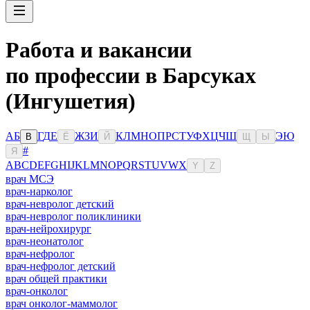
Работа и вакансии
по профессии в Барсуках
(Ингушетия)
А
Б
Г
Д
Е
Ж
З
И
К
Л
М
Н
О
П
Р
С
Т
У
Ф
Х
Ц
Ч
Ш
Э
Ю
В
Ё
Й
Щ
Ы
#
Я
A
B
C
D
E
F
G
H
I
J
K
L
M
N
O
P
Q
R
S
T
U
V
W
X
Y
Z
врач МСЭ
врач-нарколог
врач-невролог детский
врач-невролог поликлиники
врач-нейрохирург
врач-неонатолог
врач-нефролог
врач-нефролог детский
врач общей практики
врач-онколог
врач онколог-маммолог