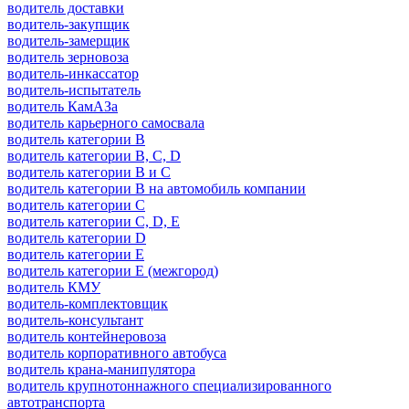
водитель доставки
водитель-закупщик
водитель-замерщик
водитель зерновоза
водитель-инкассатор
водитель-испытатель
водитель КамАЗа
водитель карьерного самосвала
водитель категории B
водитель категории B, C, D
водитель категории B и C
водитель категории B на автомобиль компании
водитель категории C
водитель категории C, D, E
водитель категории D
водитель категории E
водитель категории E (межгород)
водитель КМУ
водитель-комплектовщик
водитель-консультант
водитель контейнеровоза
водитель корпоративного автобуса
водитель крана-манипулятора
водитель крупнотоннажного специализированного
автотранспорта