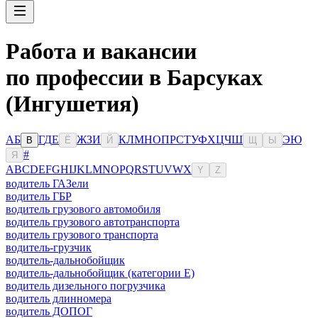
Работа и вакансии
по профессии в Барсуках
(Ингушетия)
А
Б
Г
Д
Е
Ж
З
И
К
Л
М
Н
О
П
Р
С
Т
У
Ф
Х
Ц
Ч
Ш
Э
Ю
В
Ё
Й
Щ
Ы
#
Я
A
B
C
D
E
F
G
H
I
J
K
L
M
N
O
P
Q
R
S
T
U
V
W
X
Y
Z
водитель ГАЗели
водитель ГБР
водитель грузового автомобиля
водитель грузового автотранспорта
водитель грузового транспорта
водитель-грузчик
водитель-дальнобойщик
водитель-дальнобойщик (категории Е)
водитель дизельного погрузчика
водитель длинномера
водитель ДОПОГ