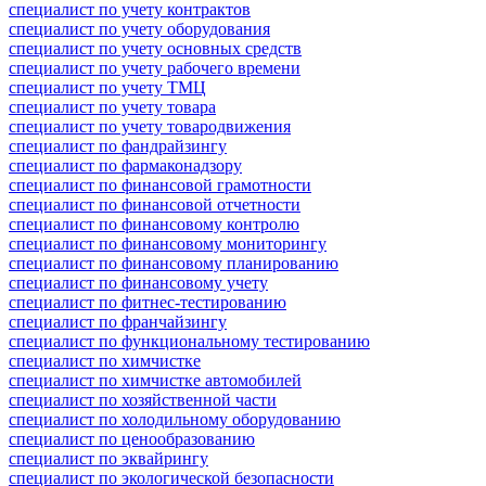
специалист по учету контрактов
специалист по учету оборудования
специалист по учету основных средств
специалист по учету рабочего времени
специалист по учету ТМЦ
специалист по учету товара
специалист по учету товародвижения
специалист по фандрайзингу
специалист по фармаконадзору
специалист по финансовой грамотности
специалист по финансовой отчетности
специалист по финансовому контролю
специалист по финансовому мониторингу
специалист по финансовому планированию
специалист по финансовому учету
специалист по фитнес-тестированию
специалист по франчайзингу
специалист по функциональному тестированию
специалист по химчистке
специалист по химчистке автомобилей
специалист по хозяйственной части
специалист по холодильному оборудованию
специалист по ценообразованию
специалист по эквайрингу
специалист по экологической безопасности