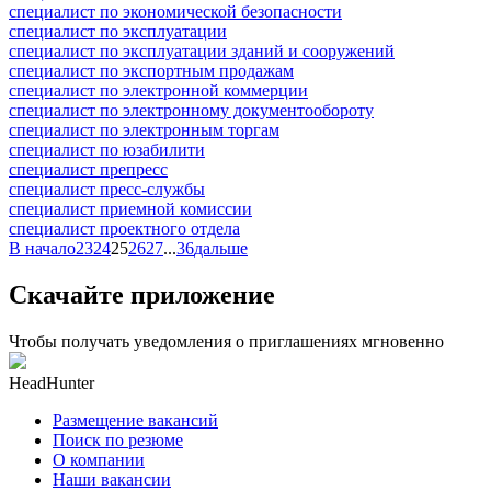
специалист по экономической безопасности
специалист по эксплуатации
специалист по эксплуатации зданий и сооружений
специалист по экспортным продажам
специалист по электронной коммерции
специалист по электронному документообороту
специалист по электронным торгам
специалист по юзабилити
специалист препресс
специалист пресс-службы
специалист приемной комиссии
специалист проектного отдела
В начало
23
24
25
26
27
...
36
дальше
Скачайте приложение
Чтобы получать уведомления о приглашениях мгновенно
HeadHunter
Размещение вакансий
Поиск по резюме
О компании
Наши вакансии