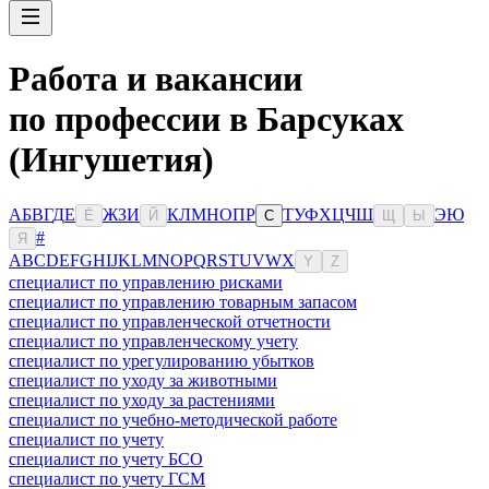
Работа и вакансии
по профессии в Барсуках
(Ингушетия)
А
Б
В
Г
Д
Е
Ж
З
И
К
Л
М
Н
О
П
Р
Т
У
Ф
Х
Ц
Ч
Ш
Э
Ю
Ё
Й
С
Щ
Ы
#
Я
A
B
C
D
E
F
G
H
I
J
K
L
M
N
O
P
Q
R
S
T
U
V
W
X
Y
Z
специалист по управлению рисками
специалист по управлению товарным запасом
специалист по управленческой отчетности
специалист по управленческому учету
специалист по урегулированию убытков
специалист по уходу за животными
специалист по уходу за растениями
специалист по учебно-методической работе
специалист по учету
специалист по учету БСО
специалист по учету ГСМ