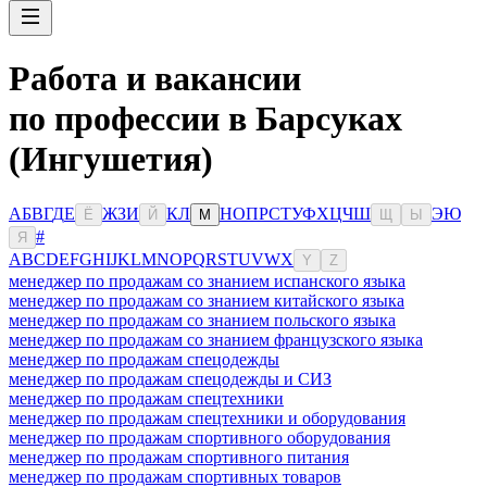
Работа и вакансии
по профессии в Барсуках
(Ингушетия)
А
Б
В
Г
Д
Е
Ж
З
И
К
Л
Н
О
П
Р
С
Т
У
Ф
Х
Ц
Ч
Ш
Э
Ю
Ё
Й
М
Щ
Ы
#
Я
A
B
C
D
E
F
G
H
I
J
K
L
M
N
O
P
Q
R
S
T
U
V
W
X
Y
Z
менеджер по продажам со знанием испанского языка
менеджер по продажам со знанием китайского языка
менеджер по продажам со знанием польского языка
менеджер по продажам со знанием французского языка
менеджер по продажам спецодежды
менеджер по продажам спецодежды и СИЗ
менеджер по продажам спецтехники
менеджер по продажам спецтехники и оборудования
менеджер по продажам спортивного оборудования
менеджер по продажам спортивного питания
менеджер по продажам спортивных товаров