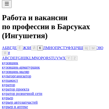
Работа и вакансии
по профессии в Барсуках
(Ингушетия)
А
Б
В
Г
Д
Е
Ж
З
И
Л
М
Н
О
П
Р
С
Т
У
Ф
Х
Ц
Ч
Ш
Э
Ю
Ё
Й
К
Щ
Ы
#
Я
A
B
C
D
E
F
G
H
I
J
K
L
M
N
O
P
Q
R
S
T
U
V
W
X
Y
Z
кузовщик
кузовщик-арматурщик
кузовщик-маляр
культорганизатор
купажист
куратор
куратор проекта
куратор розничной сети
курьер
курьер автозапчастей
курьер в аптеке