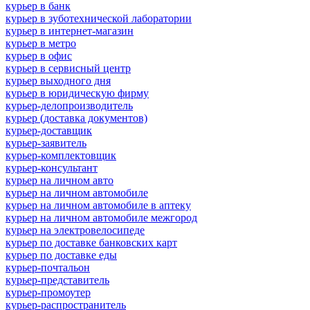
курьер в банк
курьер в зуботехнической лаборатории
курьер в интернет-магазин
курьер в метро
курьер в офис
курьер в сервисный центр
курьер выходного дня
курьер в юридическую фирму
курьер-делопроизводитель
курьер (доставка документов)
курьер-доставщик
курьер-заявитель
курьер-комплектовщик
курьер-консультант
курьер на личном авто
курьер на личном автомобиле
курьер на личном автомобиле в аптеку
курьер на личном автомобиле межгород
курьер на электровелосипеде
курьер по доставке банковских карт
курьер по доставке еды
курьер-почтальон
курьер-представитель
курьер-промоутер
курьер-распространитель