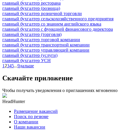
главный бухгалтер ресторана
главный бухгалтер (розница)
главный бухгалтер розничной торговли
главный бухгалтер сельскохозяйственного предприятия
главный бухгалтер со знанием английского языка
главный бухгалтер с функцией финансового директора
главный бухгалтер (торговля)
главный бухгалтер торговой компании
главный бухгалтер транспортной компании
главный бухгалтер управляющей компании
главный бухгалтер (услуги)
главный бухгалтер УСН
1
2
3
4
5
...
9
дальше
Скачайте приложение
Чтобы получать уведомления о приглашениях мгновенно
HeadHunter
Размещение вакансий
Поиск по резюме
О компании
Наши вакансии