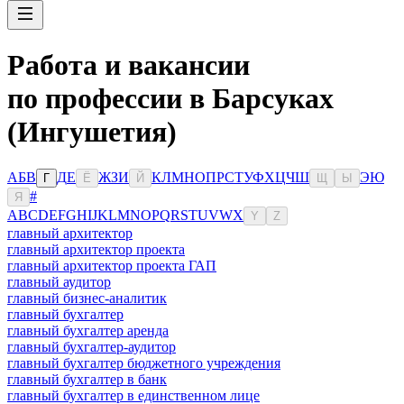
Работа и вакансии
по профессии в Барсуках
(Ингушетия)
А
Б
В
Д
Е
Ж
З
И
К
Л
М
Н
О
П
Р
С
Т
У
Ф
Х
Ц
Ч
Ш
Э
Ю
Г
Ё
Й
Щ
Ы
#
Я
A
B
C
D
E
F
G
H
I
J
K
L
M
N
O
P
Q
R
S
T
U
V
W
X
Y
Z
главный архитектор
главный архитектор проекта
главный архитектор проекта ГАП
главный аудитор
главный бизнес-аналитик
главный бухгалтер
главный бухгалтер аренда
главный бухгалтер-аудитор
главный бухгалтер бюджетного учреждения
главный бухгалтер в банк
главный бухгалтер в единственном лице