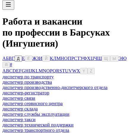
Работа и вакансии
по профессии в Барсуках
(Ингушетия)
А
Б
В
Г
Е
Ж
З
И
К
Л
М
Н
О
П
Р
С
Т
У
Ф
Х
Ц
Ч
Ш
Э
Ю
Д
Ё
Й
Щ
Ы
#
Я
A
B
C
D
E
F
G
H
I
J
K
L
M
N
O
P
Q
R
S
T
U
V
W
X
Y
Z
диспетчер по транспорту
диспетчер производства
диспетчер производственно-диспетчерского отдела
диспетчер-регистратор
диспетчер связи
диспетчер сервисного центра
диспетчер склада
диспетчер службы эксплуатации
диспетчер такси
диспетчер технической поддержки
диспетчер транспортного отдела