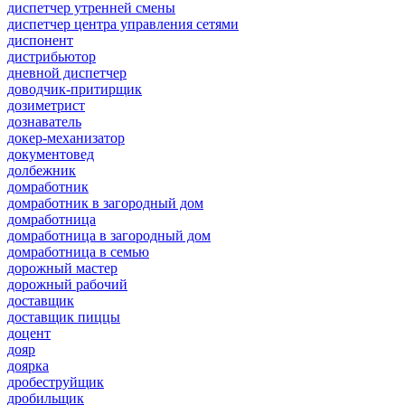
диспетчер утренней смены
диспетчер центра управления сетями
диспонент
дистрибьютор
дневной диспетчер
доводчик-притирщик
дозиметрист
дознаватель
докер-механизатор
документовед
долбежник
домработник
домработник в загородный дом
домработница
домработница в загородный дом
домработница в семью
дорожный мастер
дорожный рабочий
доставщик
доставщик пиццы
доцент
дояр
доярка
дробеструйщик
дробильщик