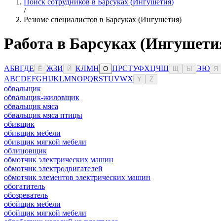
Поиск сотрудников в Барсуках (Ингушетия)
/
Резюме специалистов в Барсуках (Ингушетия)
Работа в Барсуках (Ингушети
А
Б
В
Г
Д
Е
Ж
З
И
К
Л
М
Н
П
Р
С
Т
У
Ф
Х
Ц
Ч
Ш
Э
Ю
Ё
Й
О
Щ
Ы
Я
A
B
C
D
E
F
G
H
I
J
K
L
M
N
O
P
Q
R
S
T
U
V
W
X
Y
Z
обвальщик
обвальщик-жиловщик
обвальщик мяса
обвальщик мяса птицы
обивщик
обивщик мебели
обивщик мягкой мебели
облицовщик
обмотчик электрических машин
обмотчик электродвигателей
обмотчик элементов электрических машин
обогатитель
обозреватель
обойщик мебели
обойщик мягкой мебели