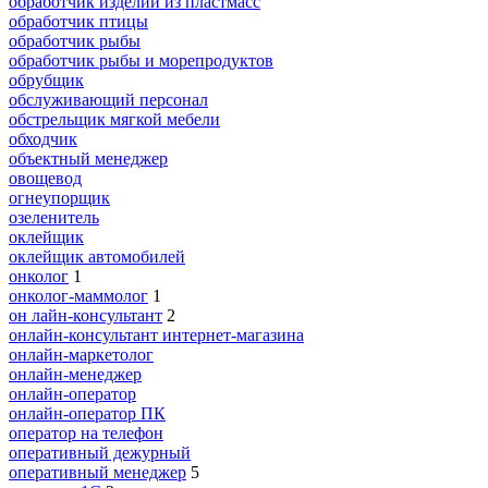
обработчик изделий из пластмасс
обработчик птицы
обработчик рыбы
обработчик рыбы и морепродуктов
обрубщик
обслуживающий персонал
обстрельщик мягкой мебели
обходчик
объектный менеджер
овощевод
огнеупорщик
озеленитель
оклейщик
оклейщик автомобилей
онколог
1
онколог-маммолог
1
он лайн-консультант
2
онлайн-консультант интернет-магазина
онлайн-маркетолог
онлайн-менеджер
онлайн-оператор
онлайн-оператор ПК
опeрaтoр нa тeлeфoн
оперативный дежурный
оперативный менеджер
5