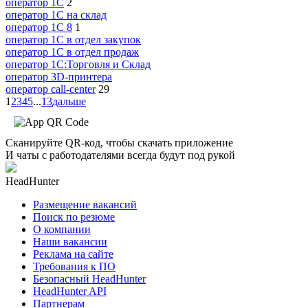
оператор 1C
2
оператор 1C на склад
оператор 1С 8
1
оператор 1С в отдел закупок
оператор 1С в отдел продаж
оператор 1С:Торговля и Склад
оператор 3D-принтера
оператор call-center
29
1
2
3
4
5
...
13
дальше
Сканируйте QR-код, чтобы скачать приложение
И чаты с работодателями всегда будут под рукой
HeadHunter
Размещение вакансий
Поиск по резюме
О компании
Наши вакансии
Реклама на сайте
Требования к ПО
Безопасный HeadHunter
HeadHunter API
Партнерам