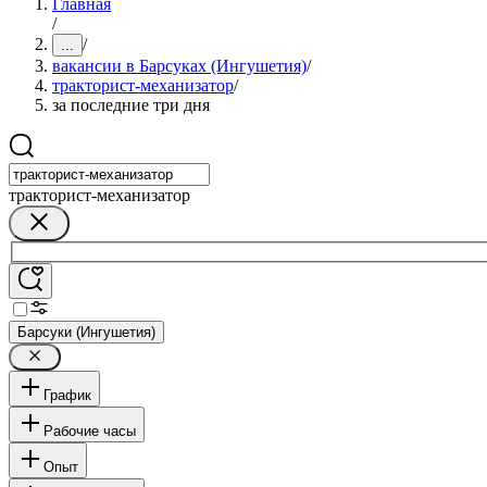
Главная
/
/
...
вакансии в Барсуках (Ингушетия)
/
тракторист-механизатор
/
за последние три дня
тракторист-механизатор
Барсуки (Ингушетия)
График
Рабочие часы
Опыт