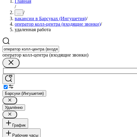
Главная
/
/
...
вакансии в Барсуках (Ингушетия)
/
оператор колл-центра (входящие звонки)
/
удаленная работа
оператор колл-центра (входящие звонки)
Барсуки (Ингушетия)
Удалённо
График
Рабочие часы