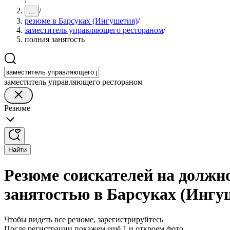
/
/
...
резюме в Барсуках (Ингушетия)
/
заместитель управляющего рестораном
/
полная занятость
заместитель управляющего рестораном
Резюме
Найти
Резюме соискателей на должн
занятостью в Барсуках (Ингу
Чтобы видеть все резюме, зарегистрируйтесь
После регистрации покажем ещё 1 и откроем фото