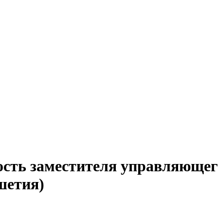
ость заместителя управляющег
шетия)