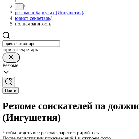
/
/
...
резюме в Барсуках (Ингушетия)
/
юрист-секретарь
/
полная занятость
юрист-секретарь
Резюме
Найти
Резюме соискателей на должно
(Ингушетия)
Чтобы видеть все резюме, зарегистрируйтесь
После регистрации покажем ещё 1 и откроем фото