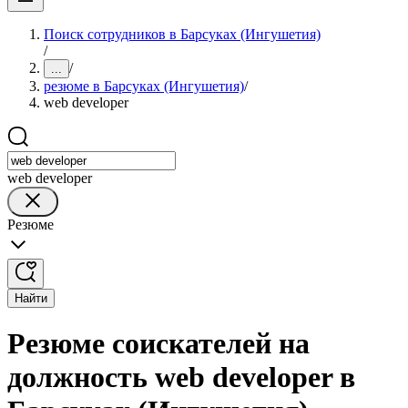
Поиск сотрудников в Барсуках (Ингушетия)
/
/
...
резюме в Барсуках (Ингушетия)
/
web developer
web developer
Резюме
Найти
Резюме соискателей на
должность web developer в