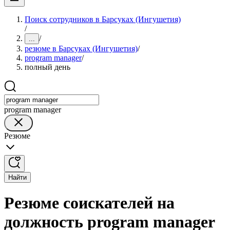
Поиск сотрудников в Барсуках (Ингушетия)
/
/
...
резюме в Барсуках (Ингушетия)
/
program manager
/
полный день
program manager
Резюме
Найти
Резюме соискателей на
должность program manager