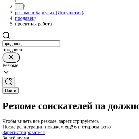
/
/
...
резюме в Барсуках (Ингушетия)
/
продавец
/
проектная работа
продавец
Резюме
Найти
Резюме соискателей на должн
Чтобы видеть все резюме, зарегистрируйтесь
После регистрации покажем ещё 6 и откроем фото
Зарегистрироваться
За всё время