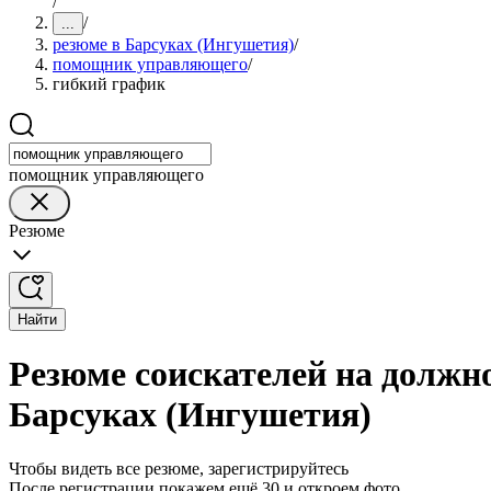
/
/
...
резюме в Барсуках (Ингушетия)
/
помощник управляющего
/
гибкий график
помощник управляющего
Резюме
Найти
Резюме соискателей на долж
Барсуках (Ингушетия)
Чтобы видеть все резюме, зарегистрируйтесь
После регистрации покажем ещё 30 и откроем фото