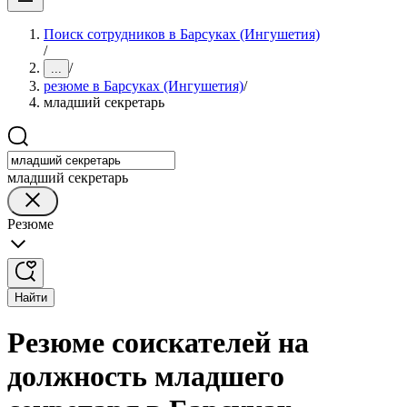
Поиск сотрудников в Барсуках (Ингушетия)
/
/
...
резюме в Барсуках (Ингушетия)
/
младший секретарь
младший секретарь
Резюме
Найти
Резюме соискателей на
должность младшего