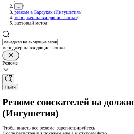
/
/
...
резюме в Барсуках (Ингушетия)
/
менеджер на входящие звонки
/
вахтовый метод
менеджер на входящие звонки
Резюме
Найти
Резюме соискателей на должн
(Ингушетия)
Чтобы видеть все резюме, зарегистрируйтесь
После регистрации покажем ещё 1 и откроем фото