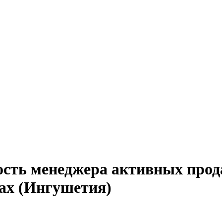
ость менеджера активных про
ках (Ингушетия)