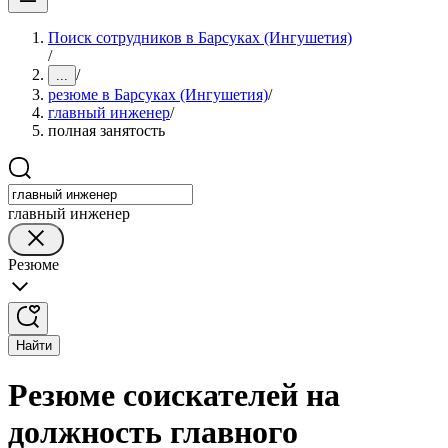
Поиск сотрудников в Барсуках (Ингушетия)
/
/
...
резюме в Барсуках (Ингушетия)
/
главный инженер
/
полная занятость
главный инженер
Резюме
Найти
Резюме соискателей на
должность главного