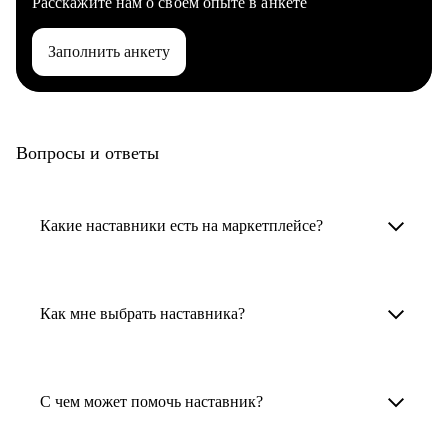
Расскажите нам о своем опыте в анкете
Заполнить анкету
Вопросы и ответы
Какие наставники есть на маркетплейсе?
Карьерные наставники — это HR-
специалисты, карьерные консультанты,
Как мне выбрать наставника?
психологи, резюмерайтеры и менторы.
Умный поиск поможет в три клика выбрать
Менторы работают в ИТ, дизайне, других
наставника для достижения вашей цели.
С чем может помочь наставник?
узкоспециализированных сферах. Они
помогут прокачать навыки, построить