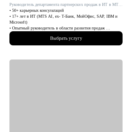
⦁ Тем, кто хочет начать свой путь в ИТ.
Руководитель департамента партнерских продаж в ИТ в MTS AI / ex-Т-Банк, Microsoft
⦁ Тестировщикам, разработчикам, инженерам.
• 50+ карьерных консультаций
• 17+ лет в ИТ (MTS AI, ex- T-Банк, МойОфис, SAP, IBM и
Microsoft)
• Опытный руководитель в области развития продаж
• Специализируюсь на запуске и масштабировании
Выбрать услугу
партнёрских каналов с нуля для сложных решений (AI
(искусственный интеллект), ERP (системы по управлению
предприятиями), ML (машинное обучение)).
• Принесла более 1 млрд руб. в пайплайн, построила сети из
50+ партнёров
• Запустила с нуля 4 партнёрских канала SAP, IBM,
Тинькофф, MWS AI
• Эксперт в интеграции ИТ- продуктов в партнёрские
программы
• Магистр Менеджмента в РГУ Нефти и газа им.
И.М.Губкина
• Спикер ВШЭ в рамках курса «Технологическое
предпринимательство» от МТС
• Автор курса "Стратегия развития и построения с нуля
партнерского канала для ИТ-вендора"
• Обучилась менеджменту в Школе Ольги Соколовой