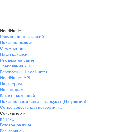
навыки, повышая шансы на успешное
текущем месте работы и о том, кому он будет
Репетиция собеседования на карьерном
трудоустройство.
полезен, с какими запросами работает.
маркетплейсе hh.ru проходит онлайн
Вы точно найдёте того, кто вам нужен!
в формате тренировки с карьерным экспертом,
HeadHunter
который моделирует интервью и дает
Размещение вакансий
Поиск по резюме
обратную связь по вашим ответам.
О компании
Наши вакансии
Реклама на сайте
Требования к ПО
Безопасный HeadHunter
HeadHunter API
Партнерам
Инвесторам
Каталог компаний
Поиск по вакансиям в Барсуках (Ингушетия)
Сетка: соцсеть для нетворкинга
Соискателям
hh PRO
Готовое резюме
Все сервисы