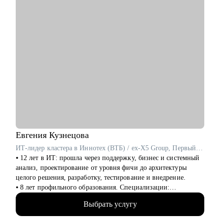
сотрудником/руководителем.
• Организация поиска работы: расскажу, как его организовать
грамотно и эффектно, дам лайфхаки по резюме и
самопрезентации.
Кому могу помочь:
• Новичкам, кто только начинает свой путь в IT и хочет
определиться с дальнейшими шагами.
• Специалистам в сфере проектного менеджмента,
технического и клиентского сервиса.
• Тем, кто только стал руководителем: как работать с
командой, выстраивать эффективные процессы,
мотивировать, как работать с заказчиками и руководителями.
Евгения
Кузнецова
ИТ-лидер кластера в Иннотех (ВТБ) / ex-X5 Group, Первый Бит
⦁ 12 лет в ИТ: прошла через поддержку, бизнес и системный
анализ, проектирование от уровня фичи до архитектуры
целого решения, разработку, тестирование и внедрение.
⦁ 8 лет профильного образования. Специализации:
программное обеспечение и автоматизированные системы.
Выбрать услугу
⦁ 9 лет в менеджменте: управляла разработкой и внедрением
как в небольших командах до 10 человек, так и в нескольких