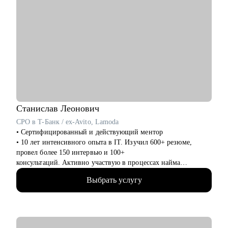
Станислав
Леонович
CPO в T-Банк / ex-Avito, Lamoda
• Сертифицированный и действующий ментор
• 10 лет интенсивного опыта в IT. Изучил 600+ резюме,
провел более 150 интервью и 100+
консультаций. Активно участвую в процессах найма
продактов в Т-Банке.
Выбрать услугу
• Вырос от биздева, проджекта до продакта.
• В Т-Банке развиваю нефинансовые сервисы, руковожу
продуктами funtech- Афиша и Рестораны
• Отвечаю за 3 продуктовых направления, юнит-экономику,
PnL, создание и реализацию продуктовой