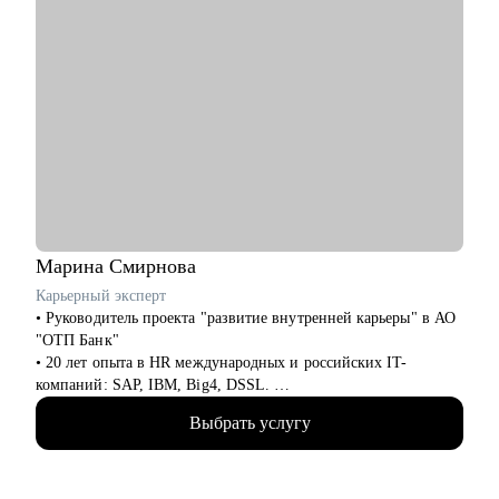
Марина
Смирнова
Карьерный эксперт
• Руководитель проекта "развитие внутренней карьеры" в АО
"ОТП Банк"
• 20 лет опыта в HR международных и российских IT-
компаний: SAP, IBM, Big4, DSSL.
• 13+ лет опыта в рекрутменте от миддл до ТОП-позиций в
Выбрать услугу
сферах продаж, финансов, ИТ, разработки, технического
консалтинга.
• Сертифицированный карьерный коуч и эксперт по оценке
сильных сторон (JOBEQ, Hogan).