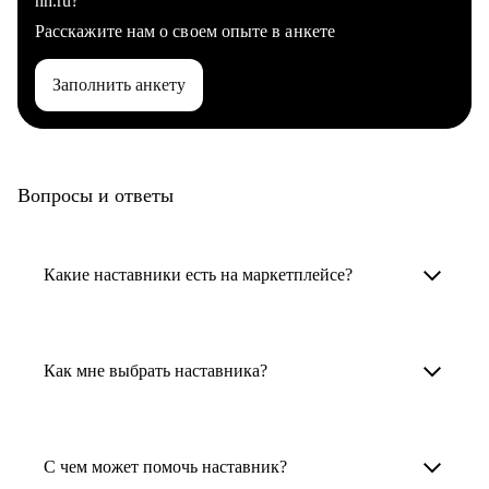
hh.ru?
Расскажите нам о своем опыте в анкете
Заполнить анкету
Вопросы и ответы
Какие наставники есть на маркетплейсе?
Карьерные наставники — это HR-
специалисты, карьерные консультанты,
Как мне выбрать наставника?
психологи, резюмерайтеры и менторы.
Умный поиск поможет в три клика выбрать
Менторы работают в ИТ, дизайне, других
наставника для достижения вашей цели.
С чем может помочь наставник?
узкоспециализированных сферах. Они