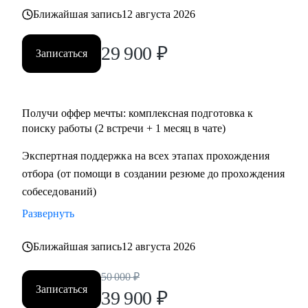
• Тем, кто хочет перейти в IT и аналитику из смежной
Ближайшая запись
12 августа 2026
сферы;
• Всем IT-специалистам, которые хотят релоцироваться в
29 900
₽
Записаться
Испанию и работать удаленно
Получи оффер мечты: комплексная подготовка к
поиску работы (2 встречи + 1 месяц в чате)
Экспертная поддержка на всех этапах прохождения
отбора (от помощи в создании резюме до прохождения
собеседований)
Развернуть
Ближайшая запись
12 августа 2026
50 000
₽
Записаться
39 900
₽