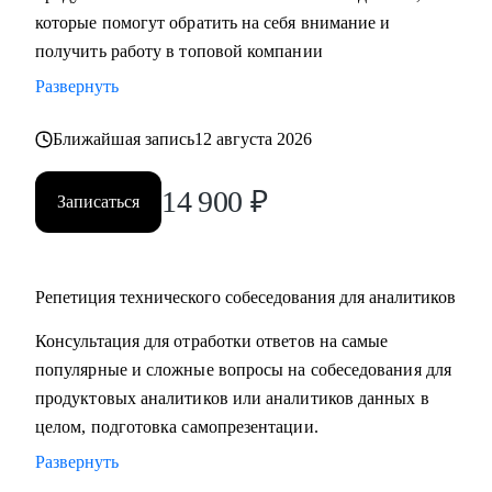
которые помогут обратить на себя внимание и
компетенций;
получить работу в топовой компании
• Получить практические советы по управлению командой;
• Сформировать свою стратегию профессионального роста;
Развернуть
• Найти удаленную работу и переехать жить к морю в
страну своей мечты;
Ближайшая запись
12 августа 2026
14 900
₽
Кому могу помочь:
Записаться
• Продуктовым аналитикам, аналитикам данных и продаж
уровня Senior, которые хотят вырасти в должности и
перейти в Team leader’ы или выстроить горизонтальный
Репетиция технического собеседования для аналитиков
трек развития;
• Junior и Middle Продуктовым аналитикам, аналитикам
Консультация для отработки ответов на самые
данных и продаж, которые хотят повысить свой грейд;
популярные и сложные вопросы на собеседования для
• Выпускникам и студентам, которые ищут свою первую
продуктовых аналитиков или аналитиков данных в
работу в аналитике;
целом, подготовка самопрезентации.
• Аналитикам, которые хотят перейти из стартапа в
Развернуть
корпорацию;