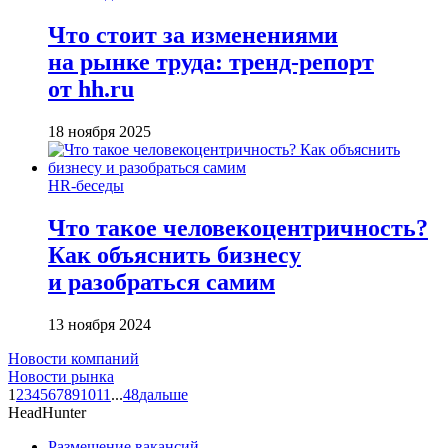
Что стоит за изменениями
на рынке труда: тренд-репорт
от hh.ru
18 ноября 2025
HR-беседы
Что такое человеко­центричность?
Как объяснить бизнесу
и разобраться самим
13 ноября 2024
Новости компаний
Новости рынка
1
2
3
4
5
6
7
8
9
10
11
...
48
дальше
HeadHunter
Размещение вакансий