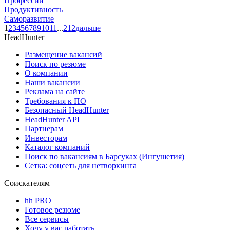
Профессии
Продуктивность
Саморазвитие
1
2
3
4
5
6
7
8
9
10
11
...
212
дальше
HeadHunter
Размещение вакансий
Поиск по резюме
О компании
Наши вакансии
Реклама на сайте
Требования к ПО
Безопасный HeadHunter
HeadHunter API
Партнерам
Инвесторам
Каталог компаний
Поиск по вакансиям в Барсуках (Ингушетия)
Сетка: соцсеть для нетворкинга
Соискателям
hh PRO
Готовое резюме
Все сервисы
Хочу у вас работать