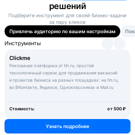
решений
Подберите инструмент для своей
бизнес-задачи
за пару кликов
Привлечь аудиторию по вашим настройкам
Пок
Инструменты
Инструменты
Инструменты
Виртуальный рекрутер
Clickme
Вакансия дня
Массовый подбор под ключ. Решите, сколько
Рекламная платформа от hh.ru: простой
Рекламный формат для вакансий на главной странице
кандидатов и когда вам нужно, и за дело возьмутся
технологичный сервис для продвижения вакансий
hh.ru. Увеличивает количество откликов
маркетологи, рекрутеры и проектные менеджеры
и проектов бизнеса на разных площадках: на hh.ru,
hh.ru с целым набором digital-инструментов
во ВКонтакте, Яндексе, Одноклассниках и Mail.ru
Стоимость:
от 200 000 ₽
Узнать подробнее
Стоимость:
от 500 ₽
Узнать подробнее
Узнать подробнее