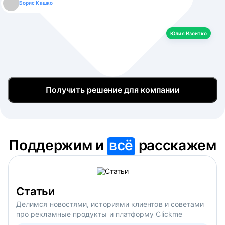
Борис Кашко
Юлия Изоитко
Александр Кулагин
Даниил Макаров
Екатерина Лазаренко
Юлия Изоитко
Получить решение для компании
Поддержим и
всё
расскажем
Статьи
Делимся новостями, историями клиентов и советами
про рекламные продукты и платформу Clickme