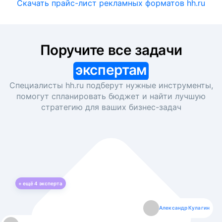
Скачать прайс-лист рекламных форматов hh.ru
Поручите все задачи
экспертам
Специалисты hh.ru подберут нужные инструменты,
помогут спланировать бюджет и найти лучшую
стратегию для ваших
бизнес-задач
+ ещё
4
эксперта
Екатерина Лазаренко
Александр Кулагин
Даниил Макаров
Борис Кашко
Юлия Изоитко