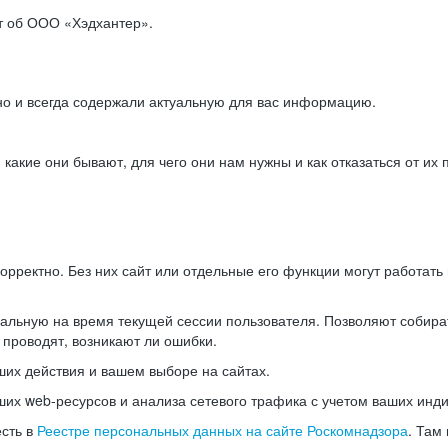
ет об ООО «Хэдхантер».
но и всегда содержали актуальную для вас информацию.
акие они бывают, для чего они нам нужны и как отказаться от их 
рректно. Без них сайт или отдельные его функции могут работат
альную на время текущей сессии пользователя. Позволяют собира
 проводят, возникают ли ошибки.
их действия и вашем выборе на сайтах.
х web-ресурсов и анализа сетевого трафика с учетом ваших инд
есть в
Реестре персональных данных на сайте Роскомнадзора
. Там