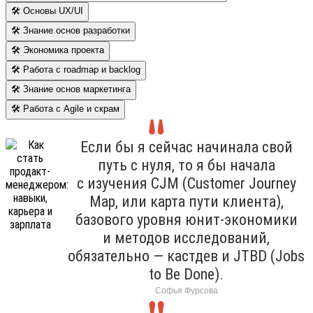
🛠 Основы UX/UI
🛠 Знание основ разработки
🛠 Экономика проекта
🛠 Работа с roadmap и backlog
🛠 Знание основ маркетинга
🛠 Работа с Agile и скрам
Если бы я сейчас начинала свой
путь с нуля, то я бы начала
с изучения CJM (Customer Journey
Map, или карта пути клиента),
базового уровня юнит-экономики
и методов исследований,
обязательно — кастдев и JTBD (Jobs
to Be Done).
Софья Фурсова