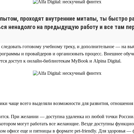
опытом, проходят внутренние митапы, ты быстро ра
ься ненадолго на предыдущую работу и все там пе
о следовать готовому учебному треку, и дополнительное — на в
е программы и провайдеров и организовать процесс. Внешнее об
тся доступ к онлайн-библиотекам MyBook и Alpina Digital.
ники чаще всего выделяли возможности для развития, отношения 
авится. При желании — доступна удаленка из любой точки Росси
в котором могут работать все желающие. Везде доступны функцио
ом офисе еще и пятницы в формате pet-friendly. Для здоровья —