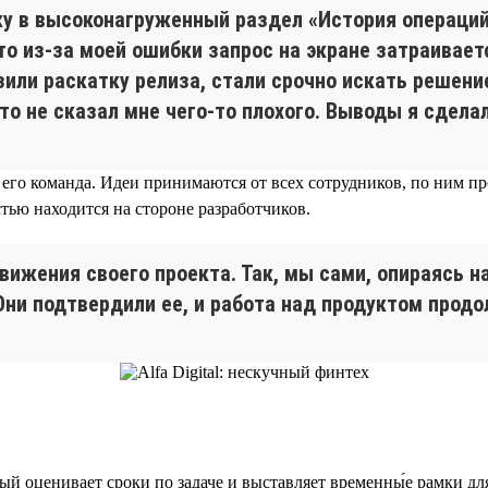
ку в высоконагруженный раздел «История операций»
что из-за моей ошибки запрос на экране затраивает
ли раскатку релиза, стали срочно искать решение
то не сказал мне чего-то плохого. Выводы я сделал
 его команда. Идеи принимаются от всех сотрудников, по ним п
тью находится на стороне разработчиков.
жения своего проекта. Так, мы сами, опираясь на
Они подтвердили ее, и работа над продуктом прод
ый оценивает сроки по задаче и выставляет временны́е рамки дл