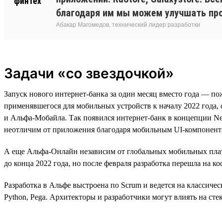
благодаря им мы можем улучшать про
Абакар Магомедов, технический лидер разработки
Задачи «со звездочкой»
Запуск нового интернет-банка за один месяц вместо года — пож
применявшегося для мобильных устройств к началу 2022 года, 
и Альфа-Мобайла. Так появился интернет-банк в концепции New
неотличим от приложения благодаря мобильным UI-компонент
А еще Альфа-Онлайн независим от глобальных мобильных платф
до конца 2022 года, но после февраля разработка перешла на 
Разработка в Альфе выстроена по Scrum и ведется на классическом
Python, Pega. Архитекторы и разработчики могут влиять на ст