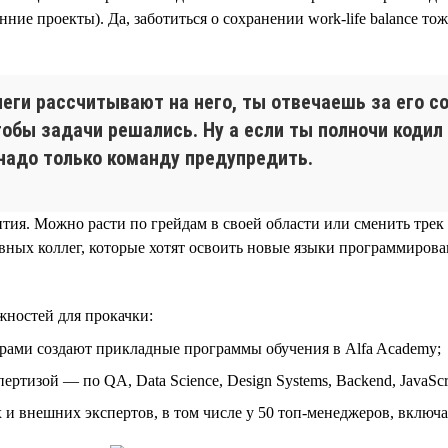
ие проекты). Да, заботиться о сохранении work-life balance то
леги рассчитывают на него, ты отвечаешь за его с
чтобы задачи решались. Ну а если ты полночи коди
надо только команду предупредить.
тия. Можно расти по грейдам в своей области или сменить трек
ых коллег, которые хотят освоить новые языки программирован
жностей для прокачки:
рами создают прикладные программы обучения в Alfa Academy;
изой — по QA, Data Science, Design Systems, Backend, JavaScript,
и внешних экспертов, в том числе у 50 топ-менеджеров, включ