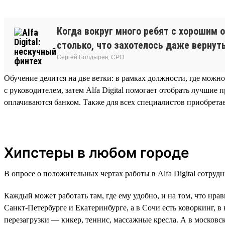
Когда вокруг много ребят с хорошим 
столько, что захотелось даже вернут
Сергей Болдырев, СРО
Обучение делится на две ветки: в рамках должности, где можн
с руководителем, затем Alfa Digital помогает отобрать лучши
оплачиваются банком. Также для всех специалистов приобретае
Хипстеры в любом городе
В опросе о положительных чертах работы в Alfa Digital сотруд
Каждый может работать там, где ему удобно, и на том, что нр
Санкт-Петербурге и Екатеринбурге, а в Сочи есть коворкинг, 
перезагрузки — кикер, теннис, массажные кресла. А в московск